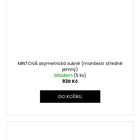
MINTOVÁ asymetrická sukně (manšestr středně
jemný)
Skladem
(5 ks)
930 Kč
DO KOŠÍKU