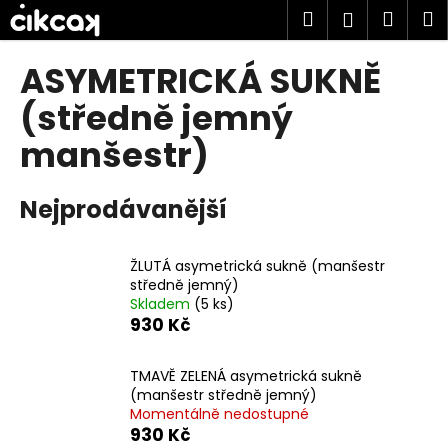
K
Přejít
Hledat
Náku
M
Přihlášen
na
o
obsah
Zpět
Zpět
košík
š
ASYMETRICKÁ SUKNĚ
í
C
(středně jemný
k
o
manšestr)
p
o
Nejprodávanější
t
ř
e
ŽLUTÁ asymetrická sukně (manšestr
b
středně jemný)
Skladem
(5 ks)
u
930 Kč
j
e
TMAVĚ ZELENÁ asymetrická sukně
t
(manšestr středně jemný)
Momentálně nedostupné
e
930 Kč
n