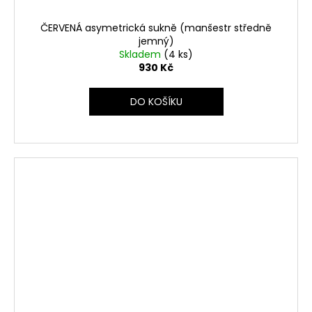
ČERVENÁ asymetrická sukně (manšestr středně
jemný)
Skladem
(4 ks)
930 Kč
DO KOŠÍKU