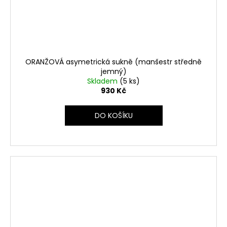
ORANŽOVÁ asymetrická sukně (manšestr středně
jemný)
Skladem
(5 ks)
930 Kč
DO KOŠÍKU