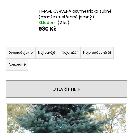
a
TMAVĚ ČERVENÁ asymetrická sukně
j
(manšestr středně jemný)
í
Skladem
(2 ks)
930 Kč
t
?
Ř
a
Doporučujeme
Nejlevnější
Nejdražší
Nejprodávanější
z
Abecedně
e
HLEDAT
n
í
OTEVŘÍT FILTR
p
D
r
o
V
o
p
ý
o
d
r
p
u
u
i
k