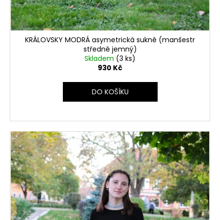
KRÁLOVSKY MODRÁ asymetrická sukně (manšestr
středně jemný)
Skladem
(3 ks)
930 Kč
DO KOŠÍKU