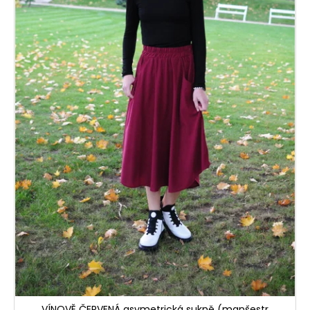
VÍNOVĚ ČERVENÁ asymetrická sukně (manšestr