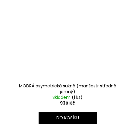
MODRÁ asymetrická sukně (manšestr středně
jemný)
Skladem
(1 ks)
930 Kč
DO KOŠÍKU