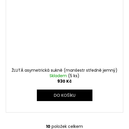
ŽLUTÁ asymetrická sukně (manšestr středně jemný)
Skladem
(5 ks)
930 Kč
DO KOŠÍKU
10
položek celkem