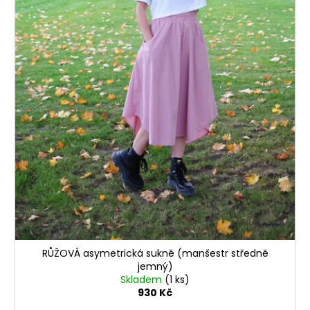
RŮŽOVÁ asymetrická sukně (manšestr středně
jemný)
Skladem
(1 ks)
930 Kč