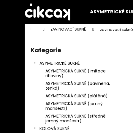
K
Přejít
na
o
ASYMETRICKÉ SU
obsah
Zpět
Zpět
š
do
do
í
Domů
ZAVINOVACÍ SUKNĚ
zavinovací sukn
k
obchodu
obchodu
P
o
Kategorie
Přeskočit
s
kategorie
t
ASYMETRICKÉ SUKNĚ
r
ASYMETRICKÁ SUKNĚ (imitace
a
rifloviny)
n
ASYMETRICKÁ SUKNĚ (bavlněná,
tenká)
n
ASYMETRICKÁ SUKNĚ (plátěná)
í
ASYMETRICKÁ SUKNĚ (jemný
p
manšestr)
a
ASYMETRICKÁ SUKNĚ (středně
jemný manšestr)
n
KOLOVÁ SUKNĚ
e