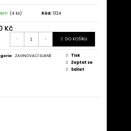
KNĚ TMAVĚ MODRÁ
adem
(4 ks)
Kód:
1324
0 Kč
ná
DO KOŠÍKU
:
Tisk
gorie
:
ZAVINOVACÍ SUKNĚ
Zeptat se
Sdílet