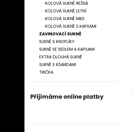
ZAVINOVACÍ SUKNĚ TENKÝ PROUŽEK
KOLOVÁ SUKNĚ REŽNÁ
l
(TMAVĚ MODRÁ)
KOLOVÁ SUKNĚ LETNÍ
850 Kč
KOLOVÁ SUKNĚ MIDI
KOLOVÁ SUKNĚ S KAPSAMI
ZAVINOVACÍ SUKNĚ
SUKNĚ S KNOFLÍKY
SUKNĚ SE SEDLEM A KAPSAMI
EXTRA DLOUHÁ SUKNĚ
SUKNĚ S KŠANDAMI
TRIČKA
Přijímáme online platby