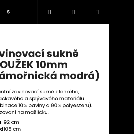
Hledat
Přihlášení
Nákupní
SUKNĚ S KNOFLÍKY
SUKNĚ SE SEDLEM A KAPSAM
košík
vinovací sukně
ROUŽEK 10mm
ámořnická modrá)
ntní zavinovací sukně z lehkého,
čkavého a splývavého materiálu
inace 10% bavlny a 90% polyesteru).
zovaní na mašličku.
Následující
a
92 cm
od
108 cm