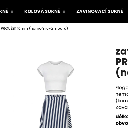
KNĚ
KOLOVÁ SUKNĚ
ZAVINOVACÍ SUKNĚ
ě PROUŽEK 10mm (námořnická modrá)
Co potřebujete najít?
za
HLEDAT
P
(n
Doporučujeme
Elega
nema
(komb
Zava
délk
obv