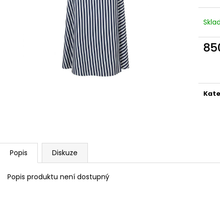
ZAVINOVACÍ SUKNĚ DROBNÉ KVĚTY
ZAVINOVACÍ SU
(VÍNOVÁ)
850 Kč
Skl
850 Kč
85
Měr
cena
Kate
Popis
Diskuze
Popis produktu není dostupný