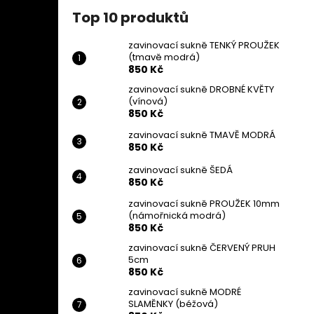
Top 10 produktů
zavinovací sukně TENKÝ PROUŽEK
(tmavě modrá)
850 Kč
zavinovací sukně DROBNÉ KVĚTY
(vínová)
850 Kč
zavinovací sukně TMAVĚ MODRÁ
850 Kč
zavinovací sukně ŠEDÁ
850 Kč
zavinovací sukně PROUŽEK 10mm
(námořnická modrá)
850 Kč
zavinovací sukně ČERVENÝ PRUH
5cm
850 Kč
zavinovací sukně MODRÉ
SLAMĚNKY (béžová)