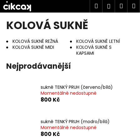
K
Přejít
Hledat
Náku
M
Přihlášen
na
o
obsah
Zpět
Zpět
košík
š
KOLOVÁ SUKNĚ
í
C
k
o
KOLOVÁ SUKNĚ REŽNÁ
KOLOVÁ SUKNĚ LETNÍ
KOLOVÁ SUKNĚ MIDI
KOLOVÁ SUKNĚ S
p
KAPSAMI
o
Nejprodávanější
t
ř
e
sukně TENKÝ PRUH (červeno/bílá)
b
Momentálně nedostupné
u
800 Kč
j
e
sukně TENKÝ PRUH (modro/bílá)
t
Momentálně nedostupné
e
800 Kč
n