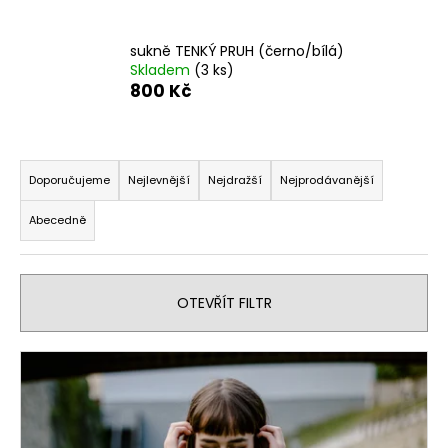
a
j
sukně TENKÝ PRUH (černo/bílá)
Skladem
(3 ks)
í
800 Kč
t
?
Ř
a
Doporučujeme
Nejlevnější
Nejdražší
Nejprodávanější
z
Abecedně
e
HLEDAT
n
í
OTEVŘÍT FILTR
p
D
r
o
V
p
o
o
ý
d
r
p
u
u
i
k