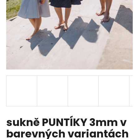
a
j
í
t
?
HLEDAT
D
o
p
sukně PUNTÍKY 3mm v
o
r
barevných variantách
u