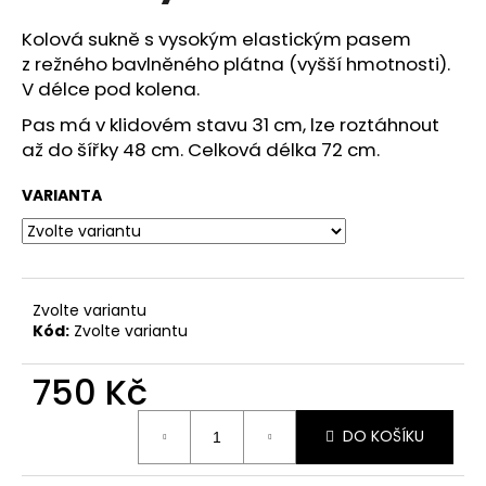
č
u
Kolová sukně s vysokým elastickým pasem
j
z režného bavlněného plátna (vyšší hmotnosti).
e
V délce pod kolena.
m
e
Pas má v klidovém stavu 31 cm, lze roztáhnout
až do šířky 48 cm. Celková délka 72 cm.
ZAVINOVACÍ
VARIANTA
SUKNĚ
SATÉNOVÁ
(ČERNÁ)
1
100
Kč
Zvolte variantu
Kód:
Zvolte variantu
750 Kč
Měrná
DO KOŠÍKU
cena: