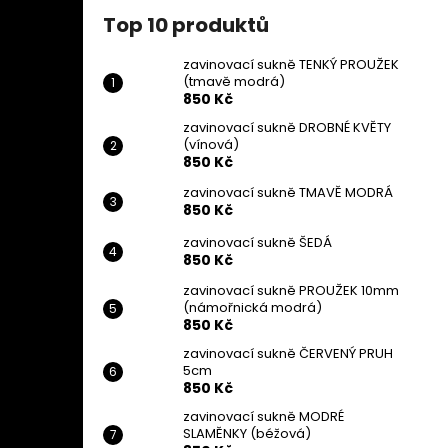
Top 10 produktů
zavinovací sukně TENKÝ PROUŽEK
(tmavě modrá)
850 Kč
zavinovací sukně DROBNÉ KVĚTY
(vínová)
850 Kč
zavinovací sukně TMAVĚ MODRÁ
850 Kč
zavinovací sukně ŠEDÁ
850 Kč
zavinovací sukně PROUŽEK 10mm
(námořnická modrá)
850 Kč
zavinovací sukně ČERVENÝ PRUH
5cm
850 Kč
zavinovací sukně MODRÉ
SLAMĚNKY (béžová)