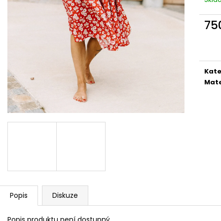
ZAVINOVACÍ SUKNĚ DROBNÉ KVĚTY
ZAVINOVACÍ SU
(VÍNOVÁ)
850 Kč
75
850 Kč
Měr
cena
Kate
Mate
Popis
Diskuze
Popis produktu není dostupný