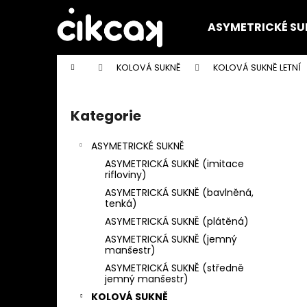
K
Přejít
na
o
ASYMETRICKÉ SU
obsah
Zpět
Zpět
š
do
do
í
Domů
KOLOVÁ SUKNĚ
KOLOVÁ SUKNĚ LETNÍ
k
obchodu
obchodu
P
o
Kategorie
Přeskočit
s
kategorie
t
ASYMETRICKÉ SUKNĚ
r
ASYMETRICKÁ SUKNĚ (imitace
a
rifloviny)
n
ASYMETRICKÁ SUKNĚ (bavlněná,
tenká)
n
ASYMETRICKÁ SUKNĚ (plátěná)
í
ASYMETRICKÁ SUKNĚ (jemný
p
manšestr)
a
ASYMETRICKÁ SUKNĚ (středně
jemný manšestr)
n
KOLOVÁ SUKNĚ
e