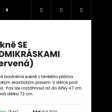
Hledat
Přihlášení
Nákupní
SUKNĚ S KNOFLÍKY
SUKNĚ SE SEDLEM A KAPSAM
košík
kně SE
DMIKRÁSKAMI
ervená)
vá bavlněná sukně z tenkého plátna
sokým elastickým pasem. V délce pod
a. Pas lze roztáhnout až do šířky 47 cm.
ová délka 72 cm.
Následující
adem
(5 ks)
Kód:
KOL2S24