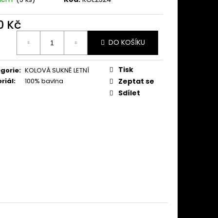
KNĚ TMAVĚ MODRÁ
0 Kč
ná
DO KOŠÍKU
:
Tisk
gorie
:
KOLOVÁ SUKNĚ LETNÍ
riál
:
100% bavlna
Zeptat se
Sdílet