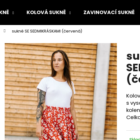
KNĚ
KOLOVÁ SUKNĚ
ZAVINOVACÍ SUKNĚ
sukně SE SEDMIKRÁSKAMI (červená)
Co potřebujete najít?
su
HLEDAT
SE
(č
Doporučujeme
Kolo
s vy
kolen
Celk
Skl