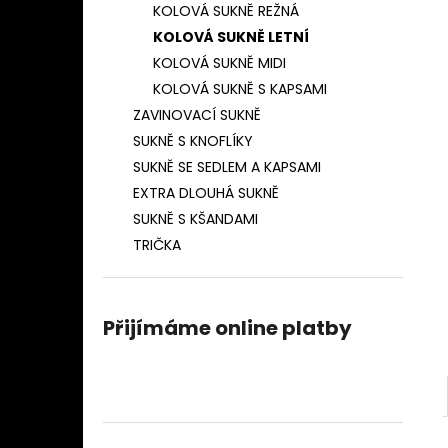
ZAVINOVACÍ SUKNĚ TENKÝ PROUŽEK
KOLOVÁ SUKNĚ REŽNÁ
l
(TMAVĚ MODRÁ)
KOLOVÁ SUKNĚ LETNÍ
850 Kč
KOLOVÁ SUKNĚ MIDI
KOLOVÁ SUKNĚ S KAPSAMI
ZAVINOVACÍ SUKNĚ
SUKNĚ S KNOFLÍKY
SUKNĚ SE SEDLEM A KAPSAMI
EXTRA DLOUHÁ SUKNĚ
SUKNĚ S KŠANDAMI
TRIČKA
Přijímáme online platby