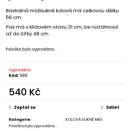
č
u
Bavlněná midisukně kolová má celkovou délku
j
56 cm.
e
m
Pas má v klidovém stavu 31 cm, lze roztáhnout
e
až do šířky 48 cm.
Položka byla vyprodána…
ZAVINOVACÍ
SUKNĚ
FIALOVÉ
SLAMĚNKY
(BÉŽOVÁ)
Vyprodáno
Kód:
589
850
Kč
540 Kč
Měrná
cena:
Zeptat se
Sdílet
Kategorie
:
KOLOVÁ SUKNĚ MIDI
Položka byla vyprodána…