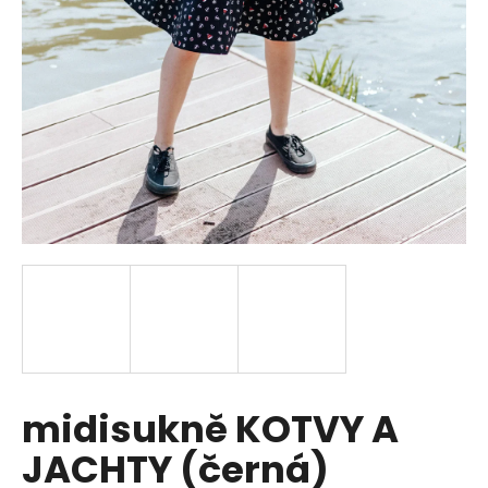
a
j
í
t
?
HLEDAT
D
o
p
midisukně KOTVY A
o
r
JACHTY (černá)
u