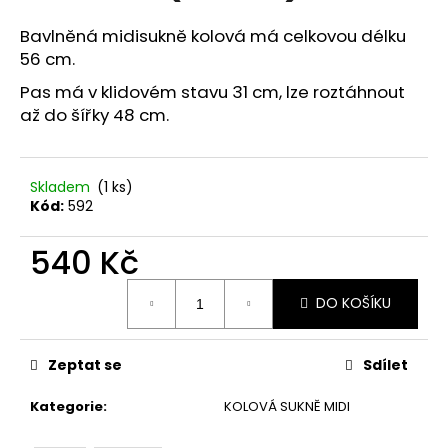
č
u
Bavlněná midisukně kolová má celkovou délku
j
56 cm.
e
m
Pas má v klidovém stavu 31 cm, lze roztáhnout
e
až do šířky 48 cm.
ZELENÁ
Skladem
(1 ks)
ASYMETRICKÁ
SUKNĚ
Kód:
592
(IMITACE
RIFLOVINY)
540 Kč
850
Kč
Měrná
DO KOŠÍKU
cena:
Zeptat se
Sdílet
Kategorie
:
KOLOVÁ SUKNĚ MIDI