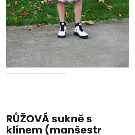
a
j
í
t
?
HLEDAT
D
o
p
RŮŽOVÁ sukně s
o
r
klínem (manšestr
u