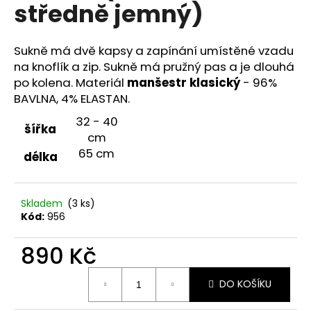
č
středně jemný)
u
j
e
Sukně má dvě kapsy a zapínání umístěné vzadu
m
na knoflík a zip. Sukně má pružný pas a je dlouhá
e
po kolena.
Materiál
manšestr klasický
- 96%
BAVLNA, 4% ELASTAN.
ZAVINOVACÍ
32 - 40
šířka
SUKNĚ
cm
ČERVENÝ
65 cm
PRUH
délka
5CM
850
Kč
Skladem
(3 ks)
Kód:
956
890 Kč
Měrná
DO KOŠÍKU
cena: