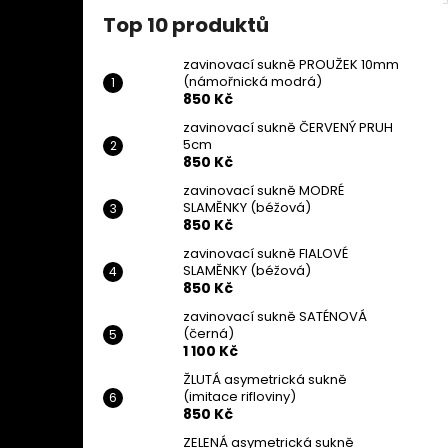
Top 10 produktů
zavinovací sukně PROUŽEK 10mm
(námořnická modrá)
850 Kč
zavinovací sukně ČERVENÝ PRUH
5cm
850 Kč
zavinovací sukně MODRÉ
SLAMĚNKY (béžová)
850 Kč
zavinovací sukně FIALOVÉ
SLAMĚNKY (béžová)
850 Kč
zavinovací sukně SATÉNOVÁ
(černá)
1 100 Kč
ŽLUTÁ asymetrická sukně
(imitace rifloviny)
850 Kč
ZELENÁ asymetrická sukně