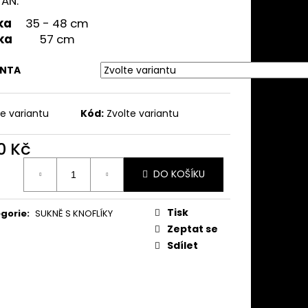
TAN.
KNĚ MODRÉ SLAMĚNKY
ka
35 - 48 cm
ka
57 cm
ANTA
te variantu
Kód:
Zvolte variantu
0 Kč
ná
DO KOŠÍKU
:
Tisk
gorie
:
SUKNĚ S KNOFLÍKY
Zeptat se
Sdílet