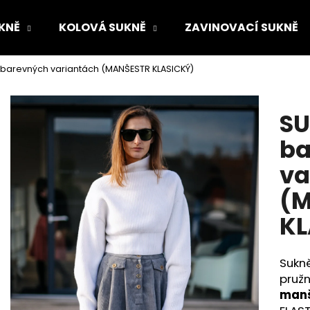
KNĚ
KOLOVÁ SUKNĚ
ZAVINOVACÍ SUKNĚ
v barevných variantách (MANŠESTR KLASICKÝ)
Co potřebujete najít?
SU
HLEDAT
ba
va
Doporučujeme
(M
KL
Sukně
pružn
manš