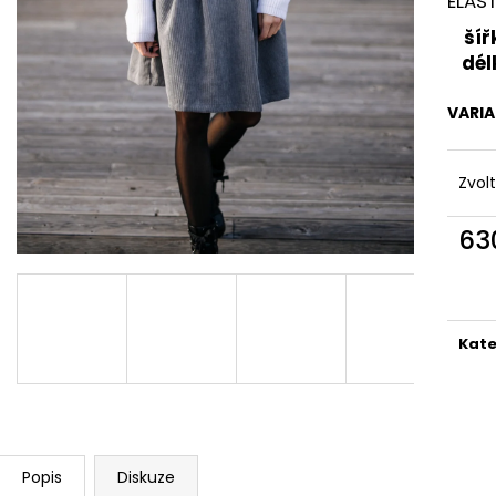
ELAS
ZAVINOVACÍ SUKNĚ ČERVENÝ PRUH
ZAVINOVACÍ SU
5CM
(BÉŽOVÁ)
šíř
850 Kč
850 Kč
dél
VARI
Zvol
63
Měr
cena
Kate
Popis
Diskuze