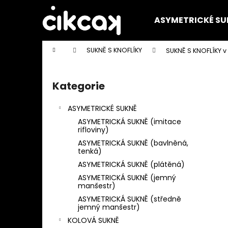
K
Přejít
na
o
ASYMETRICKÉ SU
obsah
Zpět
Zpět
š
do
do
í
Domů
SUKNĚ S KNOFLÍKY
SUKNĚ S KNOFLÍKY 
k
obchodu
obchodu
P
o
Kategorie
Přeskočit
s
kategorie
t
ASYMETRICKÉ SUKNĚ
r
ASYMETRICKÁ SUKNĚ (imitace
a
rifloviny)
n
ASYMETRICKÁ SUKNĚ (bavlněná,
tenká)
n
ASYMETRICKÁ SUKNĚ (plátěná)
í
ASYMETRICKÁ SUKNĚ (jemný
p
manšestr)
a
ASYMETRICKÁ SUKNĚ (středně
jemný manšestr)
n
KOLOVÁ SUKNĚ
e