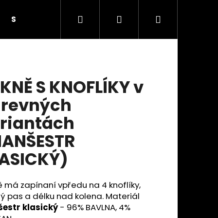
Hledat
Přihlášení
Nákupní
SUKNĚ S KNOFLÍKY
SUKNĚ SE SEDLEM A KAPSAM
košík
KNĚ S KNOFLÍKY v
revných
riantách
ANŠESTR
ASICKÝ)
 má zapínaní vpředu na 4 knoflíky,
Následující
ý pas a délku nad kolena. Materiál
estr klasický
- 96% BAVLNA, 4%