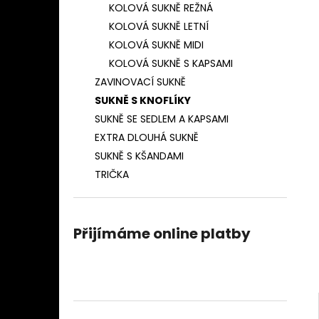
ZAVINOVACÍ SUKNĚ PROUŽEK 10MM
KOLOVÁ SUKNĚ REŽNÁ
l
(NÁMOŘNICKÁ MODRÁ)
KOLOVÁ SUKNĚ LETNÍ
850 Kč
KOLOVÁ SUKNĚ MIDI
KOLOVÁ SUKNĚ S KAPSAMI
ZAVINOVACÍ SUKNĚ
SUKNĚ S KNOFLÍKY
SUKNĚ SE SEDLEM A KAPSAMI
EXTRA DLOUHÁ SUKNĚ
SUKNĚ S KŠANDAMI
TRIČKA
Přijímáme online platby