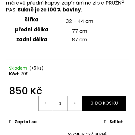
č
má dvě přední kapsy, zapínání na zip a PRUŽNÝ
u
PAS.
Sukně je ze 100% bavlny
.
j
šířka
e
32 - 44 cm
m
přední délka
77 cm
e
zadní délka
87 cm
ASYMETRICKÁ
SUKNĚ
MIKROPUNTÍK
(ČERVENÁ)
Skladem
(>5 ks)
Kód:
709
850
Kč
850 Kč
Měrná
DO KOŠÍKU
cena:
Zeptat se
Sdílet
ASYMETRICKÁ SUKNĚ