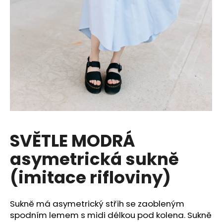
a
j
í
t
?
HLEDAT
SVĚTLE MODRÁ
asymetrická sukně
D
o
(imitace rifloviny)
p
o
r
Sukně má asymetrický střih se zaobleným
u
spodním lemem s midi délkou pod kolena. Sukně