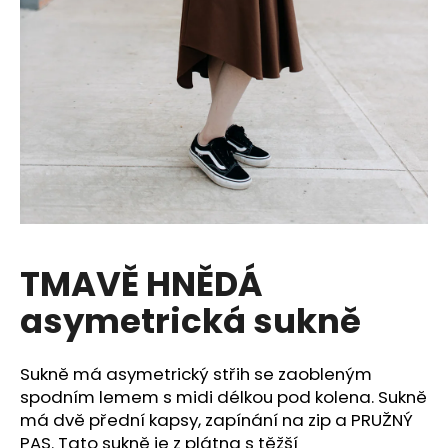
a
j
í
t
?
HLEDAT
TMAVĚ HNĚDÁ
asymetrická sukně
D
o
p
Sukně má asymetrický střih se zaobleným
o
spodním lemem s midi délkou pod kolena. Sukně
r
má dvě přední kapsy, zapínání na zip a PRUŽNÝ
u
PAS. Tato sukně je z plátna s těžší