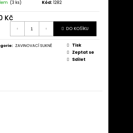
KNĚ TMAVĚ MODRÁ
adem
(3 ks)
Kód:
1282
0 Kč
ná
DO KOŠÍKU
:
Tisk
gorie
:
ZAVINOVACÍ SUKNĚ
Zeptat se
Sdílet