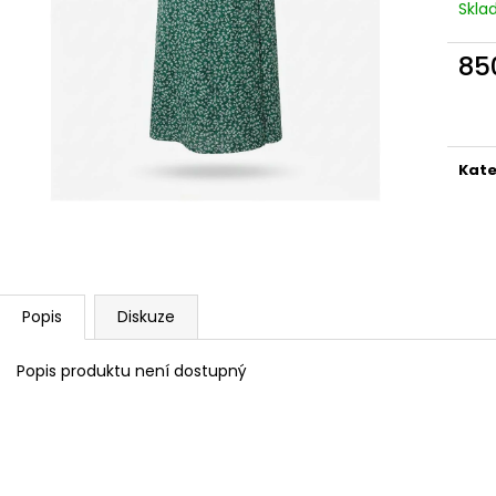
ZAVINOVACÍ SUKNĚ DROBNÉ KVĚTY
ZAVINOVACÍ SU
Skl
(VÍNOVÁ)
850 Kč
850 Kč
85
Měr
cena
Kate
Popis
Diskuze
Popis produktu není dostupný