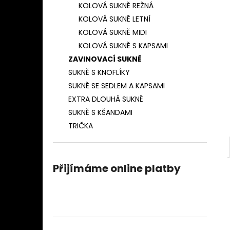
ZAVINOVACÍ SUKNĚ TENKÝ PROUŽEK
KOLOVÁ SUKNĚ REŽNÁ
l
(TMAVĚ MODRÁ)
KOLOVÁ SUKNĚ LETNÍ
850 Kč
KOLOVÁ SUKNĚ MIDI
KOLOVÁ SUKNĚ S KAPSAMI
ZAVINOVACÍ SUKNĚ
SUKNĚ S KNOFLÍKY
SUKNĚ SE SEDLEM A KAPSAMI
EXTRA DLOUHÁ SUKNĚ
SUKNĚ S KŠANDAMI
TRIČKA
Přijímáme online platby