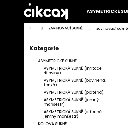
K
Přejít
na
o
ASYMETRICKÉ SU
obsah
Zpět
Zpět
š
do
do
í
Domů
ZAVINOVACÍ SUKNĚ
zavinovací sukně 
k
obchodu
obchodu
P
o
Kategorie
Přeskočit
s
kategorie
t
ASYMETRICKÉ SUKNĚ
r
ASYMETRICKÁ SUKNĚ (imitace
a
rifloviny)
n
ASYMETRICKÁ SUKNĚ (bavlněná,
tenká)
n
ASYMETRICKÁ SUKNĚ (plátěná)
í
ASYMETRICKÁ SUKNĚ (jemný
p
manšestr)
a
ASYMETRICKÁ SUKNĚ (středně
jemný manšestr)
n
KOLOVÁ SUKNĚ
e