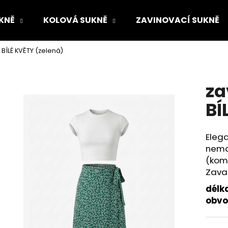
KNĚ
KOLOVÁ SUKNĚ
ZAVINOVACÍ SUKNĚ
BÍLÉ KVĚTY (zelená)
Co potřebujete najít?
za
HLEDAT
BÍ
Elega
Doporučujeme
nema
(komb
Zava
délk
obv