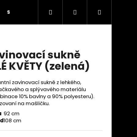
Hledat
Přihlášení
Nákupní
SUKNĚ S KNOFLÍKY
SUKNĚ SE SEDLEM A KAPSAM
košík
vinovací sukně
LÉ KVĚTY (zelená)
ntní zavinovací sukně z lehkého,
čkavého a splývavého materiálu
inace 10% bavlny a 90% polyesteru).
zovaní na mašličku.
a
92 cm
Následující
od
108 cm