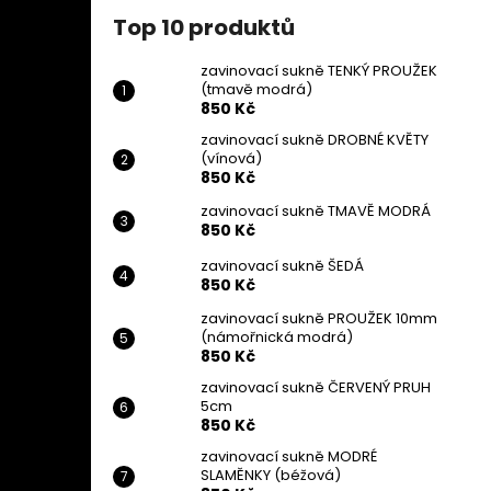
Top 10 produktů
zavinovací sukně TENKÝ PROUŽEK
(tmavě modrá)
850 Kč
zavinovací sukně DROBNÉ KVĚTY
(vínová)
850 Kč
zavinovací sukně TMAVĚ MODRÁ
850 Kč
zavinovací sukně ŠEDÁ
850 Kč
zavinovací sukně PROUŽEK 10mm
(námořnická modrá)
850 Kč
zavinovací sukně ČERVENÝ PRUH
5cm
850 Kč
zavinovací sukně MODRÉ
SLAMĚNKY (béžová)