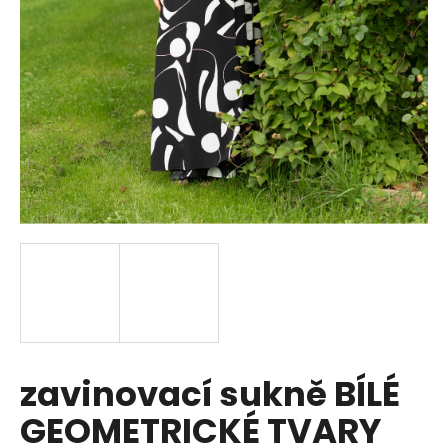
a
j
í
t
?
HLEDAT
D
o
p
zavinovací sukně BÍLÉ
o
r
GEOMETRICKÉ TVARY
u