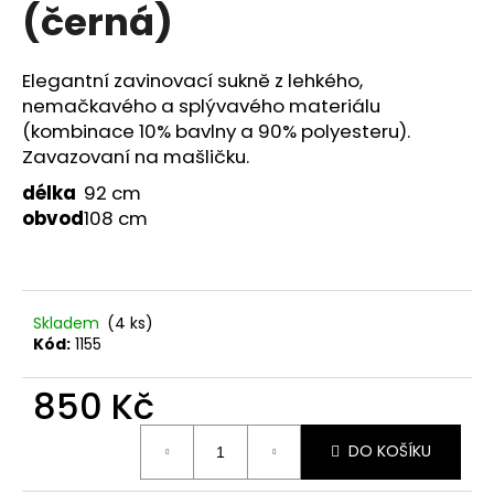
č
(černá)
u
j
e
Elegantní zavinovací sukně z lehkého,
m
nemačkavého a splývavého materiálu
e
(kombinace 10% bavlny a 90% polyesteru).
Zavazovaní na mašličku.
ZAVINOVACÍ
délka
92 cm
SUKNĚ
obvod
108 cm
MODRÉ
SLAMĚNKY
(BÉŽOVÁ)
850
Kč
Skladem
(4 ks)
Kód:
1155
850 Kč
Měrná
DO KOŠÍKU
cena: