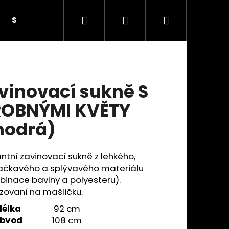
Hledat
Přihlášení
Nákupní
SUKNĚ S KNOFLÍKY
SUKNĚ SE SEDLEM A KAPSAM
košík
vinovací sukně S
OBNÝMI KVĚTY
odrá)
ntní zavinovací sukně z lehkého,
čkavého a splývavého materiálu
inace bavlny a polyesteru).
zovaní na mašličku.
Následující
délka
92 cm
bvod
108 cm