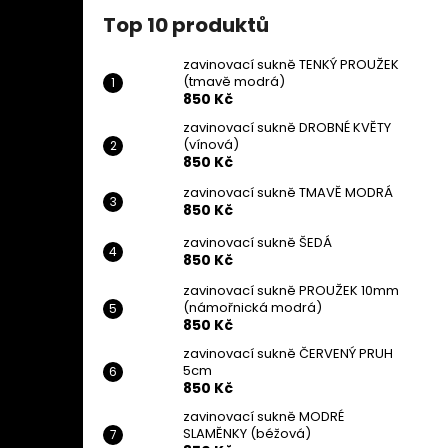
Top 10 produktů
zavinovací sukně TENKÝ PROUŽEK
(tmavě modrá)
850 Kč
zavinovací sukně DROBNÉ KVĚTY
(vínová)
850 Kč
zavinovací sukně TMAVĚ MODRÁ
850 Kč
zavinovací sukně ŠEDÁ
850 Kč
zavinovací sukně PROUŽEK 10mm
(námořnická modrá)
850 Kč
zavinovací sukně ČERVENÝ PRUH
5cm
850 Kč
zavinovací sukně MODRÉ
SLAMĚNKY (béžová)