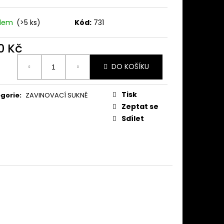
KNĚ TMAVĚ MODRÁ
adem
(>5 ks)
Kód:
731
0 Kč
ná
DO KOŠÍKU
:
Tisk
gorie
:
ZAVINOVACÍ SUKNĚ
Zeptat se
Sdílet