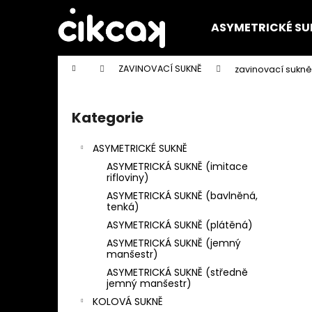
K
Přejít
na
o
ASYMETRICKÉ SU
obsah
Zpět
Zpět
š
do
do
í
Domů
ZAVINOVACÍ SUKNĚ
zavinovací sukn
k
obchodu
obchodu
P
o
Kategorie
Přeskočit
s
kategorie
t
ASYMETRICKÉ SUKNĚ
r
ASYMETRICKÁ SUKNĚ (imitace
a
rifloviny)
n
ASYMETRICKÁ SUKNĚ (bavlněná,
tenká)
n
ASYMETRICKÁ SUKNĚ (plátěná)
í
ASYMETRICKÁ SUKNĚ (jemný
p
manšestr)
a
ASYMETRICKÁ SUKNĚ (středně
jemný manšestr)
n
KOLOVÁ SUKNĚ
e