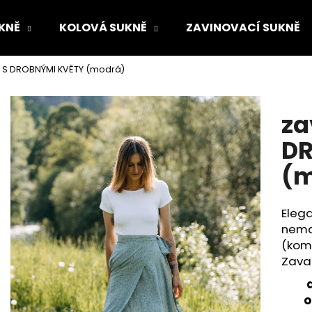
KNĚ
KOLOVÁ SUKNĚ
ZAVINOVACÍ SUKNĚ
ě S DROBNÝMI KVĚTY (modrá)
Co potřebujete najít?
za
HLEDAT
DR
(m
Doporučujeme
Elega
nema
(komb
Zava
o