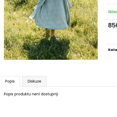
ZAVINOVACÍ SUKNĚ DROBNÉ KVĚTY
ZAVINOVACÍ SU
(VÍNOVÁ)
850 Kč
Skl
850 Kč
85
Měr
cena
Kate
Popis
Diskuze
Popis produktu není dostupný