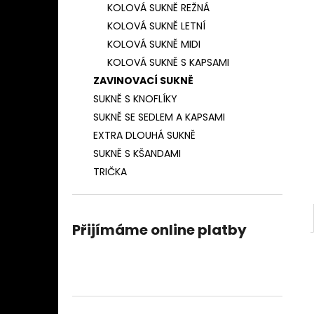
ZAVINOVACÍ SUKNĚ TENKÝ PROUŽEK
KOLOVÁ SUKNĚ REŽNÁ
l
(TMAVĚ MODRÁ)
KOLOVÁ SUKNĚ LETNÍ
850 Kč
KOLOVÁ SUKNĚ MIDI
KOLOVÁ SUKNĚ S KAPSAMI
ZAVINOVACÍ SUKNĚ
SUKNĚ S KNOFLÍKY
SUKNĚ SE SEDLEM A KAPSAMI
EXTRA DLOUHÁ SUKNĚ
SUKNĚ S KŠANDAMI
TRIČKA
Přijímáme online platby