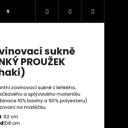
Hledat
Přihlášení
Nákupní
SUKNĚ S KNOFLÍKY
SUKNĚ SE SEDLEM A KAPSAM
košík
vinovací sukně
NKÝ PROUŽEK
haki)
ntní zavinovací sukně z lehkého,
čkavého a splývavého materiálu
inace 10% bavlny a 90% polyesteru).
zovaní na mašličku.
Následující
a
92 cm
od
108 cm