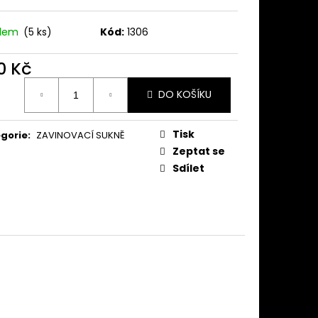
KNĚ MODRÉ SLAMĚNKY
adem
(5 ks)
Kód:
1306
0 Kč
ná
DO KOŠÍKU
:
Tisk
gorie
:
ZAVINOVACÍ SUKNĚ
Zeptat se
Sdílet