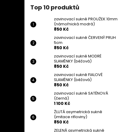
Top 10 produktů
zavinovací sukně PROUŽEK 10mm
(námořnická modrá)
850 Kč
zavinovací sukně ČERVENÝ PRUH
5cm
850 Kč
zavinovací sukně MODRÉ
SLAMĚNKY (béžová)
850 Kč
zavinovací sukně FIALOVÉ
SLAMĚNKY (béžová)
850 Kč
zavinovací sukně SATÉNOVÁ
(černá)
1 100 Kč
ŽLUTÁ asymetrická sukně
(imitace rifloviny)
850 Kč
ZELENÁ asymetrická sukně