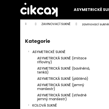
K
Přejít
na
o
ASYMETRICKÉ SU
obsah
Zpět
Zpět
š
do
do
í
Domů
ZAVINOVACÍ SUKNĚ
zavinovací sukně
k
obchodu
obchodu
P
o
Kategorie
Přeskočit
s
kategorie
t
ASYMETRICKÉ SUKNĚ
r
ASYMETRICKÁ SUKNĚ (imitace
a
rifloviny)
n
ASYMETRICKÁ SUKNĚ (bavlněná,
tenká)
n
ASYMETRICKÁ SUKNĚ (plátěná)
í
ASYMETRICKÁ SUKNĚ (jemný
p
manšestr)
a
ASYMETRICKÁ SUKNĚ (středně
jemný manšestr)
n
KOLOVÁ SUKNĚ
e