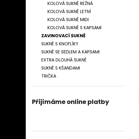
ZAVINOVACÍ SUKNĚ PROUŽEK 10MM
KOLOVÁ SUKNĚ REŽNÁ
l
(NÁMOŘNICKÁ MODRÁ)
KOLOVÁ SUKNĚ LETNÍ
850 Kč
KOLOVÁ SUKNĚ MIDI
KOLOVÁ SUKNĚ S KAPSAMI
ZAVINOVACÍ SUKNĚ
SUKNĚ S KNOFLÍKY
SUKNĚ SE SEDLEM A KAPSAMI
EXTRA DLOUHÁ SUKNĚ
SUKNĚ S KŠANDAMI
TRIČKA
Přijímáme online platby