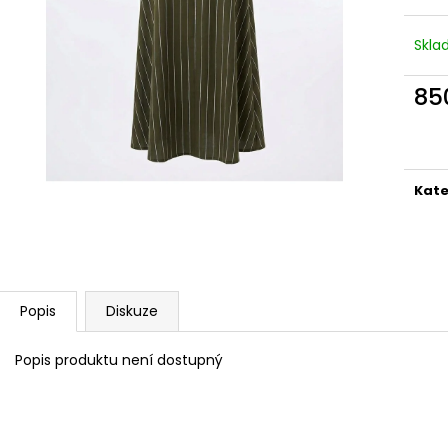
ZAVINOVACÍ SUKNĚ ČERVENÝ PRUH
ZAVINOVACÍ SU
5CM
(BÉŽOVÁ)
Skl
850 Kč
850 Kč
85
Měr
cena
Kate
Popis
Diskuze
Popis produktu není dostupný