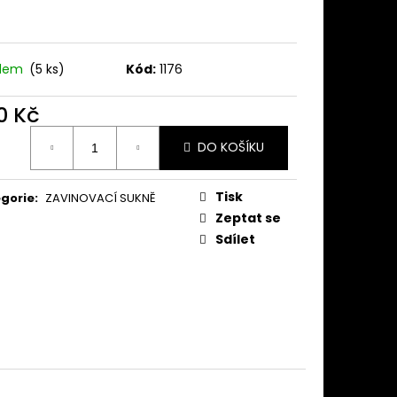
KNĚ MODRÉ SLAMĚNKY
adem
(5 ks)
Kód:
1176
0 Kč
ná
DO KOŠÍKU
:
Tisk
gorie
:
ZAVINOVACÍ SUKNĚ
Zeptat se
Sdílet