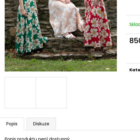
ZAVINOVACÍ SUKNĚ ČERVENÝ PRUH
ZAVINOVACÍ SU
5CM
(BÉŽOVÁ)
850 Kč
850 Kč
Skl
85
Měr
cena
Kate
Popis
Diskuze
Popis produktu není dostupný