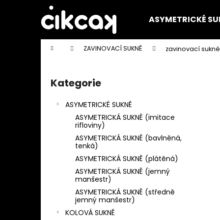
K
Přejít
na
o
ASYMETRICKÉ SU
obsah
Zpět
Zpět
š
do
do
í
Domů
ZAVINOVACÍ SUKNĚ
zavinovací sukně
k
obchodu
obchodu
P
o
Kategorie
Přeskočit
s
kategorie
t
ASYMETRICKÉ SUKNĚ
r
ASYMETRICKÁ SUKNĚ (imitace
a
rifloviny)
n
ASYMETRICKÁ SUKNĚ (bavlněná,
tenká)
n
ASYMETRICKÁ SUKNĚ (plátěná)
í
ASYMETRICKÁ SUKNĚ (jemný
p
manšestr)
a
ASYMETRICKÁ SUKNĚ (středně
jemný manšestr)
n
KOLOVÁ SUKNĚ
e