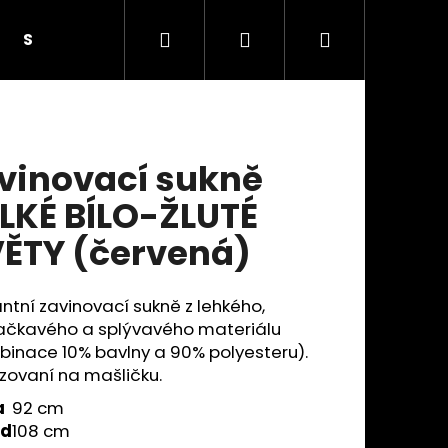
Hledat
Přihlášení
Nákupní
SUKNĚ S KNOFLÍKY
SUKNĚ SE SEDLEM A KAPSAM
košík
vinovací sukně
LKÉ BÍLO-ŽLUTÉ
ĚTY (červená)
ntní zavinovací sukně z lehkého,
čkavého a splývavého materiálu
inace 10% bavlny a 90% polyesteru).
zovaní na mašličku.
Následující
a
92 cm
od
108 cm