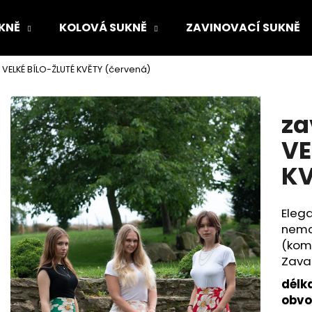
KNĚ
KOLOVÁ SUKNĚ
ZAVINOVACÍ SUKNĚ
 VELKÉ BÍLO-ŽLUTÉ KVĚTY (červená)
Co potřebujete najít?
za
HLEDAT
VE
KV
Doporučujeme
Elega
nema
(komb
Zava
délk
obv