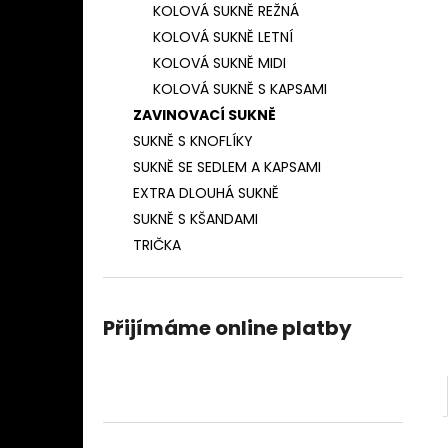
ZAVINOVACÍ SUKNĚ PROUŽEK 10MM
KOLOVÁ SUKNĚ REŽNÁ
l
(NÁMOŘNICKÁ MODRÁ)
KOLOVÁ SUKNĚ LETNÍ
850 Kč
KOLOVÁ SUKNĚ MIDI
KOLOVÁ SUKNĚ S KAPSAMI
ZAVINOVACÍ SUKNĚ
SUKNĚ S KNOFLÍKY
SUKNĚ SE SEDLEM A KAPSAMI
EXTRA DLOUHÁ SUKNĚ
SUKNĚ S KŠANDAMI
TRIČKA
Přijímáme online platby