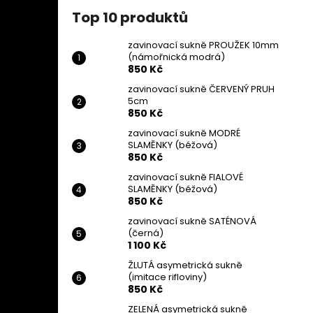
Top 10 produktů
zavinovací sukně PROUŽEK 10mm
(námořnická modrá)
850 Kč
zavinovací sukně ČERVENÝ PRUH
5cm
850 Kč
zavinovací sukně MODRÉ
SLAMĚNKY (béžová)
850 Kč
zavinovací sukně FIALOVÉ
SLAMĚNKY (béžová)
850 Kč
zavinovací sukně SATÉNOVÁ
(černá)
1 100 Kč
ŽLUTÁ asymetrická sukně
(imitace rifloviny)
850 Kč
ZELENÁ asymetrická sukně