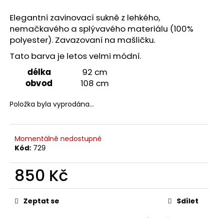
č
u
Elegantní zavinovací sukně z lehkého,
j
nemačkavého a splývavého materiálu (100%
e
polyester). Zavazovaní na mašličku.
m
e
Tato barva je letos velmi módní.
délka
92 cm
obvod
108 cm
ZAVINOVACÍ
SUKNĚ
ŠEDÁ
Položka byla vyprodána…
850
Kč
Momentálně nedostupné
Kód:
729
850 Kč
Měrná
cena:
Zeptat se
Sdílet